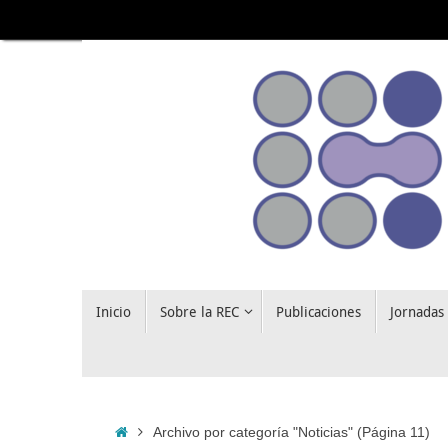
Saltar
al
contenido
Saltar
Inicio
Sobre la REC
Publicaciones
Jornadas
al
contenido
Inicio
Archivo por categoría "Noticias"
(Página 11)