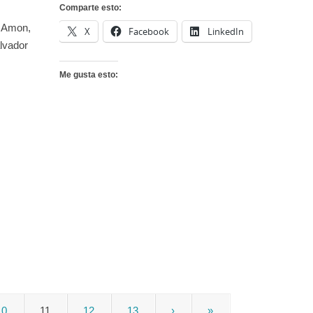
Comparte esto:
a Amon,
X
Facebook
LinkedIn
lvador
Me gusta esto:
10
11
12
13
›
»