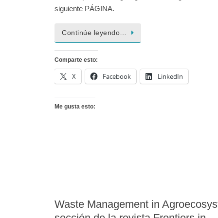
siguiente PÁGINA.
Continúe leyendo…
Comparte esto:
X
Facebook
LinkedIn
Me gusta esto:
Waste Management in Agroecosy
sección de la revista Frontiers in