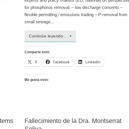
experts and policy makers (EU, national) on perspectiv
for phosphorus removal: – low discharge consents –
flexible permitting / emissions trading – P-removal from
small sewage…
Continúe leyendo…
Comparte esto:
X
Facebook
LinkedIn
Me gusta esto:
stems
Fallecimiento de la Dra. Montserrat
Soliva