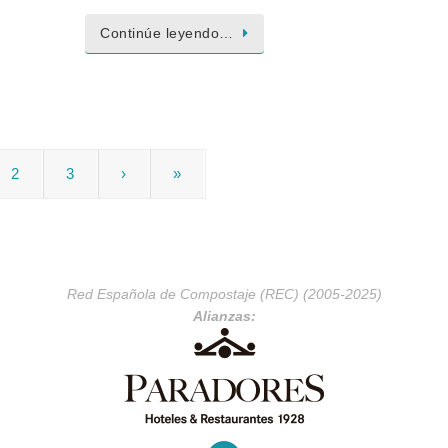
Continúe leyendo…
2
3
›
»
Red Española de Compostaje (REC) (2005-2025)
Alianzas: