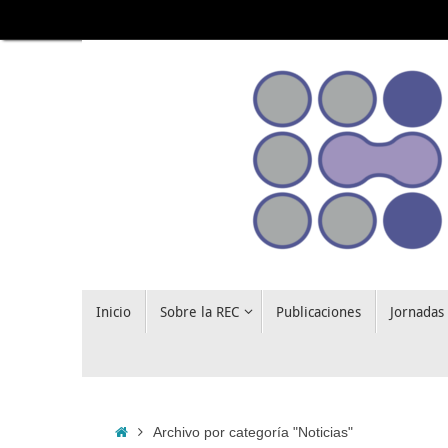
Saltar
al
contenido
Saltar
Inicio
Sobre la REC
Publicaciones
Jornadas
al
contenido
Inicio
Archivo por categoría "Noticias"