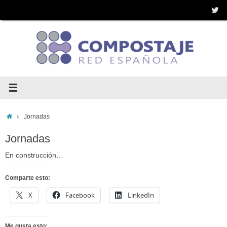
Saltar
al
contenido
Inicio
Jornadas
Jornadas
En construcción…
Comparte esto:
X
Facebook
LinkedIn
Me gusta esto: