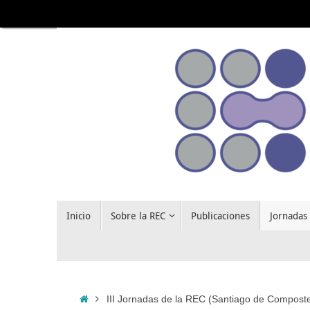
Saltar
al
contenido
Saltar
Inicio
Sobre la REC
Publicaciones
Jornadas
al
contenido
Inicio
III Jornadas de la REC (Santiago de Composte