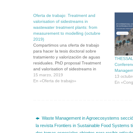
Oferta de trabajo: Treatment and
valorisation of sidestreams in
wastewater treatment plants: from
measurement to modelling (octubre
2019)
Compartimos una oferta de trabajo
para hacer la tesis doctoral sobre
tratamiento y valorización de aguas
THESSALO
residuales. PhD proposal Treatment
Conferenc
and valorisation of sidestreams in
Managem
wastewater treatment plants: from
15 marzo, 2019
13 octubr
measurement to modelling Summary
En «Oferta de trabajo»
En «Cong
With the aim to recover resources
contained in wastewater, the issue of
treatment and recovery of
sidestreams…
Waste Management in Agroecosystems secció
la revista Frontiers in Sustainable Food Systems t
dos temas especiales abiertos para recibir artícul