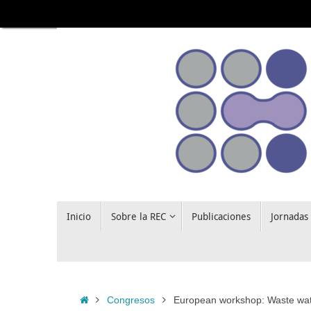
Saltar
al
contenido
Saltar
Inicio
Sobre la REC
Publicaciones
Jornadas
al
contenido
Inicio
Congresos
European workshop: Waste wate