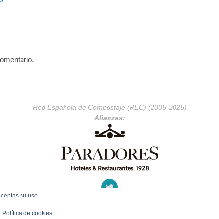
comentario.
Red Española de Compostaje (REC) (2005-2025)
Alianzas:
aceptas su uso.
:
Política de cookies