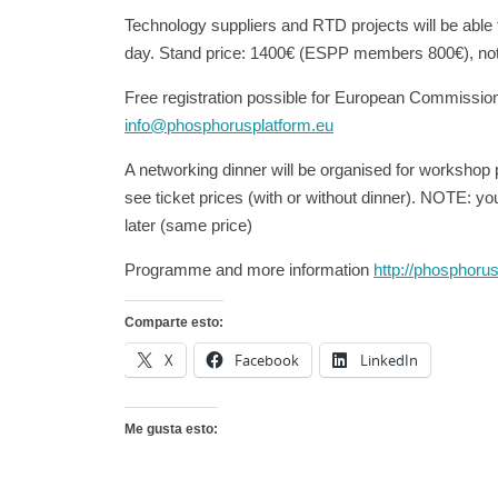
Technology suppliers and RTD projects will be able 
day. Stand price: 1400€ (ESPP members 800€), not i
Free registration possible for European Commission
info@phosphorusplatform.eu
A networking dinner will be organised for workshop p
see ticket prices (with or without dinner). NOTE: you
later (same price)
Programme and more information
http://phosphor
Comparte esto:
X
Facebook
LinkedIn
Me gusta esto: