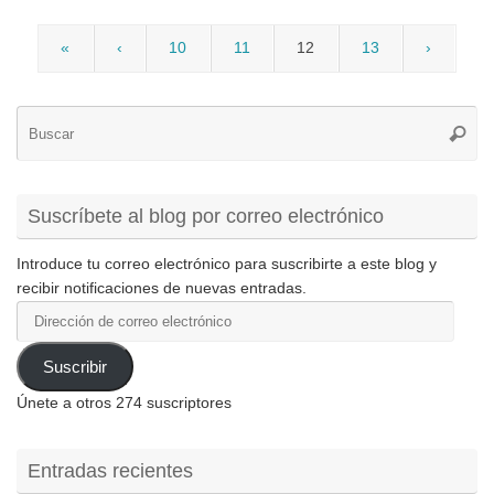
«
‹
10
11
12
13
›
Bú
Busca
pa
Suscríbete al blog por correo electrónico
Introduce tu correo electrónico para suscribirte a este blog y
recibir notificaciones de nuevas entradas.
Dirección
de
correo
Suscribir
electrónico
Únete a otros 274 suscriptores
Entradas recientes