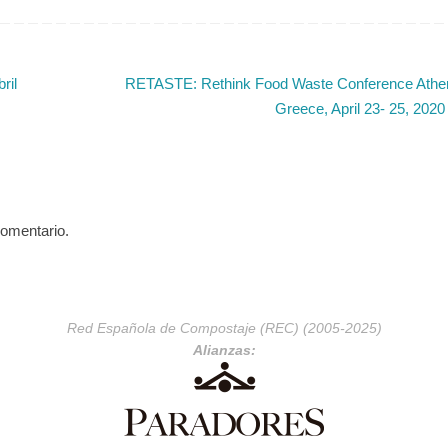
ril
RETASTE: Rethink Food Waste Conference Athe
Greece, April 23- 25, 202
comentario.
Red Española de Compostaje (REC) (2005-2025)
Alianzas: