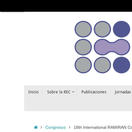
Saltar
al
contenido
Saltar
Inicio
Sobre la REC
Publicaciones
Jornadas
al
contenido
Inicio
Congresos
18th International RAMIRAN 