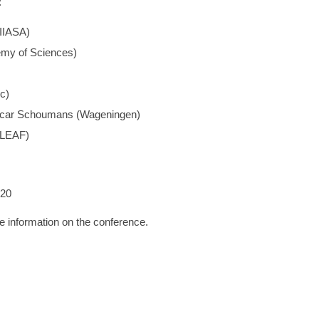
:
(IIASA)
demy of Sciences)
c)
Oscar Schoumans (Wageningen)
(LEAF)
20
e information on the conference.