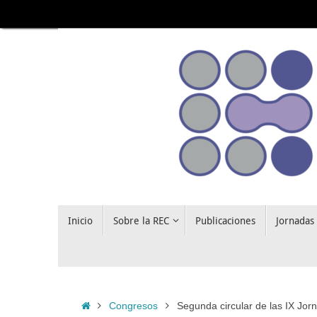
Saltar
al
contenido
Saltar
Inicio
Sobre la REC
Publicaciones
Jornadas
al
contenido
Inicio
Congresos
Segunda circular de las IX Jo