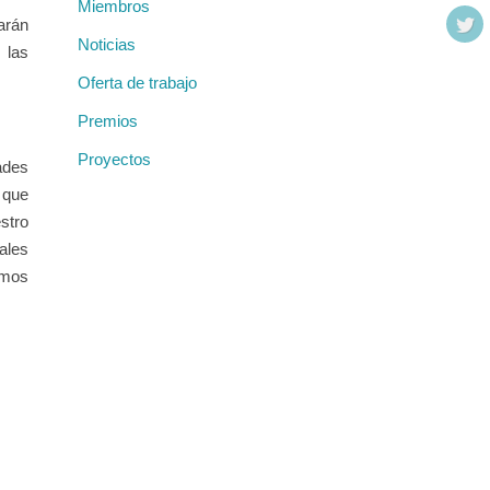
Miembros
arán
Noticias
 las
Oferta de trabajo
Premios
Proyectos
ades
 que
stro
ales
emos