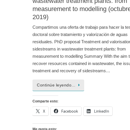
wastewater treatment plants: from
measurement to modelling (octubr
2019)
Compartimos una oferta de trabajo para hacer la te
doctoral sobre tratamiento y valorización de aguas
residuales. PhD proposal Treatment and valorisatio
sidestreams in wastewater treatment plants: from
measurement to modelling Summary With the aim t
recover resources contained in wastewater, the iss
treatment and recovery of sidestreams…
Continúe leyendo…
Comparte esto:
X
Facebook
LinkedIn
Me gusta esto: