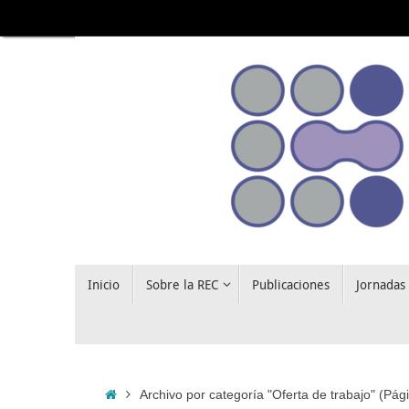
Saltar
al
contenido
Saltar
Inicio
Sobre la REC
Publicaciones
Jornadas
al
contenido
Inicio
Archivo por categoría "Oferta de trabajo"
(Pági