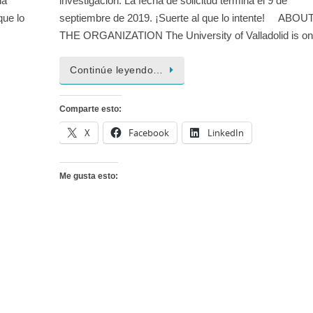
ha
investigación. La fecha de solicitud termina el 9 de
que lo
septiembre de 2019. ¡Suerte al que lo intente! ABOU
THE ORGANIZATION The University of Valladolid is 
Continúe leyendo…
Comparte esto:
X
Facebook
LinkedIn
Me gusta esto: