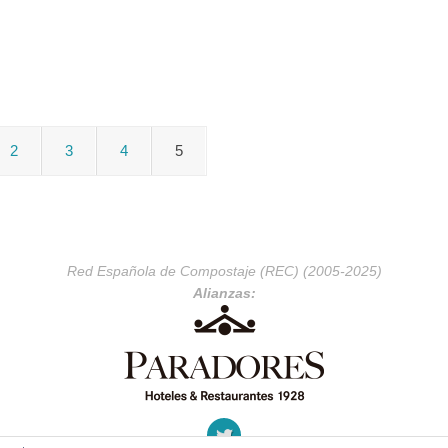
2
3
4
5
Red Española de Compostaje (REC) (2005-2025)
Alianzas: