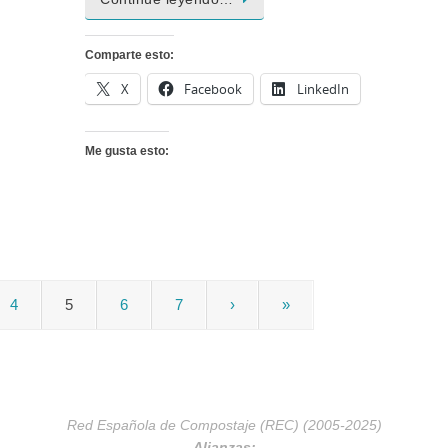
Comparte esto:
X
Facebook
LinkedIn
Me gusta esto:
4
5
6
7
›
»
Red Española de Compostaje (REC) (2005-2025)
Alianzas: