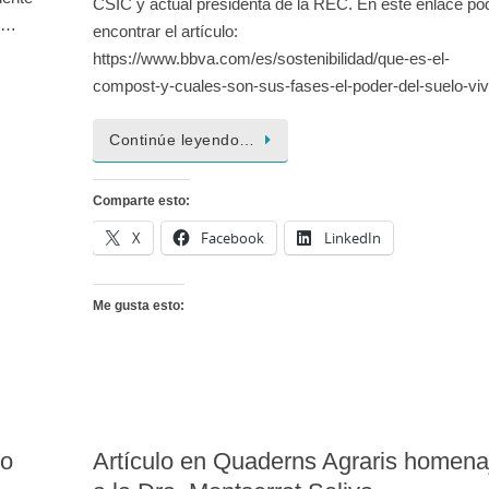
CSIC y actual presidenta de la REC. En este enlace po
cs…
encontrar el artículo:
https://www.bbva.com/es/sostenibilidad/que-es-el-
compost-y-cuales-son-sus-fases-el-poder-del-suelo-vi
Continúe leyendo…
Comparte esto:
X
Facebook
LinkedIn
Me gusta esto:
to
Artículo en Quaderns Agraris homena