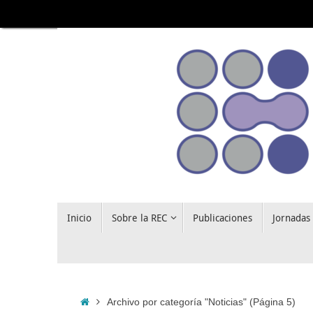
Saltar
al
contenido
Saltar
Inicio
Sobre la REC
Publicaciones
Jornadas
al
contenido
Inicio
Archivo por categoría "Noticias"
(Página 5)