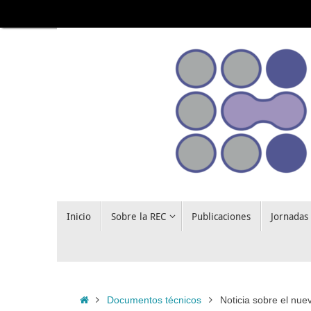
Saltar
al
contenido
Saltar
Inicio
Sobre la REC
Publicaciones
Jornadas
al
contenido
Inicio
Documentos técnicos
Noticia sobre el nuev