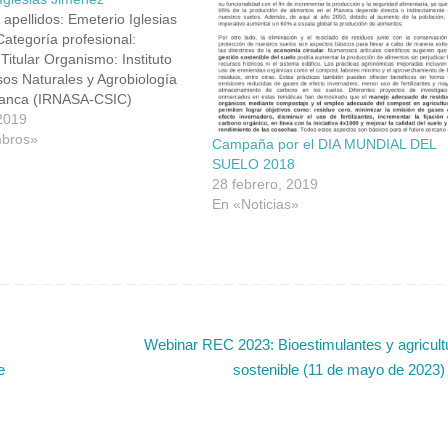
apellidos: Emeterio Iglesias
ategoría profesional:
 Titular Organismo: Instituto
os Naturales y Agrobiología
anca (IRNASA-CSIC)
: Departamento de Procesos
2019
ación del Medio Ambiente, C/
bros»
Campaña por el DIA MUNDIAL DEL
 Merinas 40-52, 37008,
SUELO 2018
a Teléfono: 923 219 606 Fax:
28 febrero, 2019
09 Email:
En «Noticias»
iglesias@irnasa.csic.es
esearcherID: Scopus
Webinar REC 2023: Bioestimulantes y agricult
e
sostenible (11 de mayo de 2023