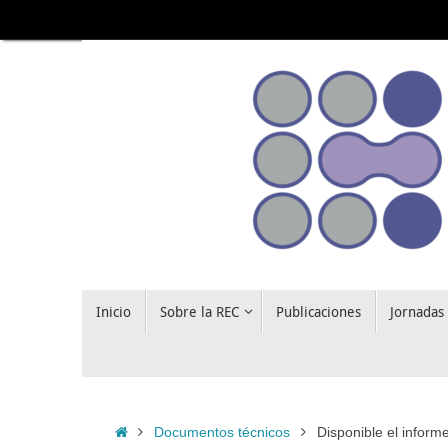
Saltar
al
contenido
Saltar
Inicio
Sobre la REC
Publicaciones
Jornadas
al
contenido
Inicio
Documentos técnicos
Disponible el informe