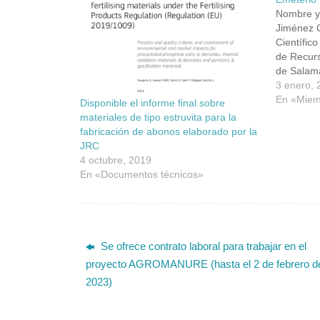
Nombre y 
Jiménez C
Científico
de Recurs
de Salam
Dirección
3 enero, 
de Degrad
En «Miem
Disponible el informe final sobre
Cordel de
materiales de tipo estruvita para la
Salamanc
fabricación de abonos elaborado por la
923 219 6
JRC
emeterio.
4 octubre, 2019
ORCID: R
En «Documentos técnicos»
Author…
Se ofrece contrato laboral para trabajar en el
proyecto AGROMANURE (hasta el 2 de febrero d
2023)