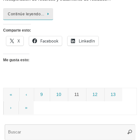
Continúe leyendo…
Comparte esto:
X
Facebook
LinkedIn
Me gusta esto:
«
‹
9
10
11
12
13
›
»
Bú
Busca
pa