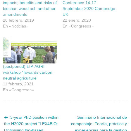
impacts, benefits and risks of
Conference 14-17
biochar, wood ash and other
September 2020 Cambridge
amendments
UK
28 febrero, 2019
22 enero, 2020
En «Noticias»
En «Congresos»
(postponed) EIP-AGRI
workshop ‘Towards carbon
neutral agriculture’
11 febrero, 2021
En «Congresos»
3-year PhD position within
Seminario Internacional de
the H2020 project “LEX4BIO:
compostaje. Teoría, práctica y
Optimising bio-based
experiencias para la gestión