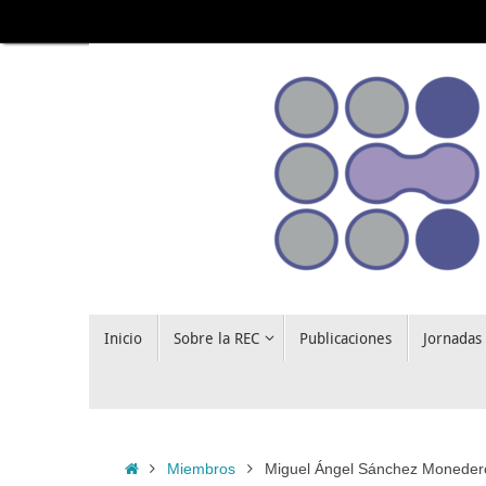
Saltar
al
contenido
Saltar
Inicio
Sobre la REC
Publicaciones
Jornadas
al
contenido
Inicio
Miembros
Miguel Ángel Sánchez Moneder