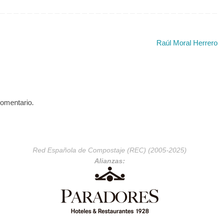
rdo, 30100, Murcia Teléfono:
de Espinardo, 30100, Murcia Teléfon
00 Fax: 968 396 213 Email:
968 396 200 (Ext. 6385) Fax: 968 39
cebas.csic.es ORCID:
213 Email: rclemente@cebas.csic.es
g/0000-0002-9597-4937
ORCID: https://orcid.org/0000-0003-
Raúl Moral Herrer
 ID: E-6057-2010…
0085-1764 ResearcherID: A-8994-2
Scopus…
comentario.
Red Española de Compostaje (REC) (2005-2025)
Alianzas: