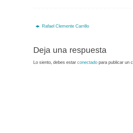
Fax: 968 396 213 Email:
de Espina
margaros@cebas.csic.es ORCID:
968 396 2
ResearcherID: Scopus Author ID:
pbernal@
Research Gate: Google Scholar: Web:
orcid.or
Rafael Clemente Carrillo
…
Research
Deja una respuesta
Lo siento, debes estar
conectado
para publicar un 