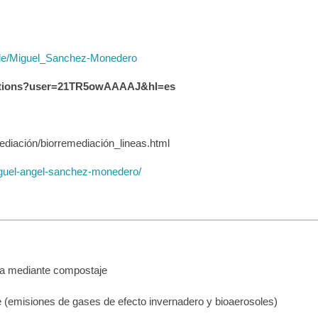
file/Miguel_Sanchez-Monedero
itations?user=21TR5owAAAAJ&hl=es
ediación/biorremediación_lineas.html
iguel-angel-sanchez-monedero/
ura mediante compostaje
 (emisiones de gases de efecto invernadero y bioaerosoles)