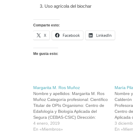
Uso agrícola del biochar
Comparte esto:
X
Facebook
LinkedIn
Me gusta esto:
Margarita M. Ros Muñoz
María Pil
Nombre y apellidos: Margarita M. Ros
Nombre y 
Muñoz Categoría profesional: Científico
Calderón 
Titular de OPIs Organismo: Centro de
Profesora
Edafología y Biología Aplicada del
Centro de
Segura (CEBAS-CSIC) Dirección:
Aplicada 
Campus Universitario de Espinardo,
4 enero, 2019
Superior 
3 diciemb
30100, Murcia Teléfono: 968 396 388
En «Miembros»
(CSIC) Di
En «Miem