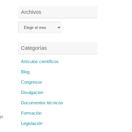
Archivos
Archivos
Categorías
Artículos científicos
Blog
Congresos
Divulgación
Documentos técnicos
Formación
jo
as
Legislación
rio