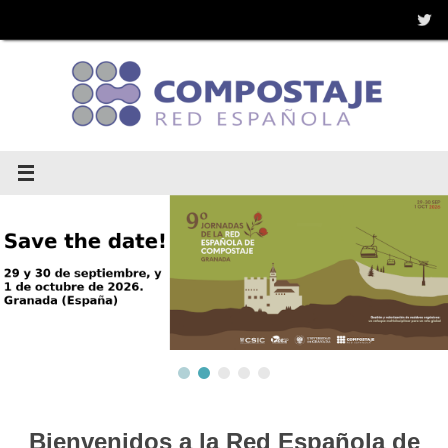
Saltar
al
contenido
Bienvenidos a la Red Española de