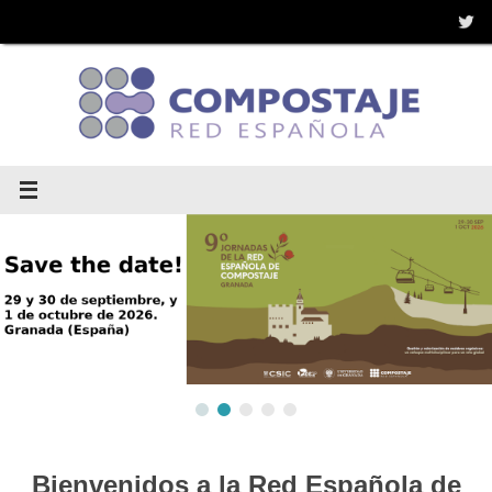
Saltar
al
contenido
Bienvenidos a la Red Española de