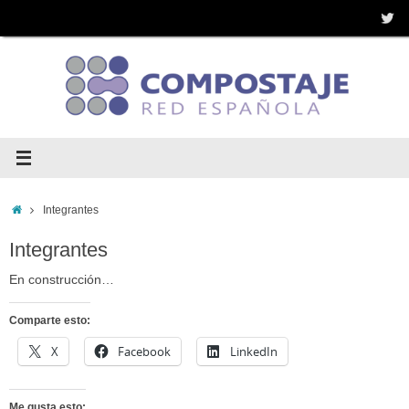
Saltar
al
contenido
Inicio
Integrantes
Integrantes
En construcción…
Comparte esto:
X
Facebook
LinkedIn
Me gusta esto: