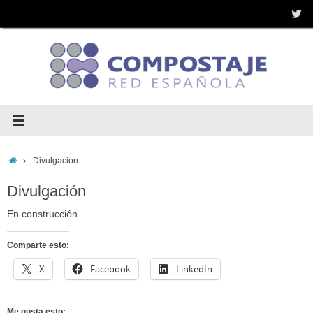
Saltar
al
contenido
Inicio
Divulgación
Divulgación
En construcción…
Comparte esto:
X
Facebook
LinkedIn
Me gusta esto: