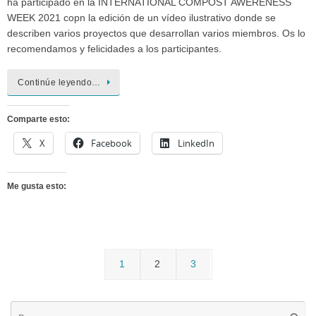
ha participado en la INTERNATIONAL COMPOST AWERENESS
WEEK 2021 copn la edición de un vídeo ilustrativo donde se
describen varios proyectos que desarrollan varios miembros. Os lo
recomendamos y felicidades a los participantes.
Continúe leyendo…
Comparte esto:
X
Facebook
LinkedIn
Me gusta esto:
1
2
3
Bú