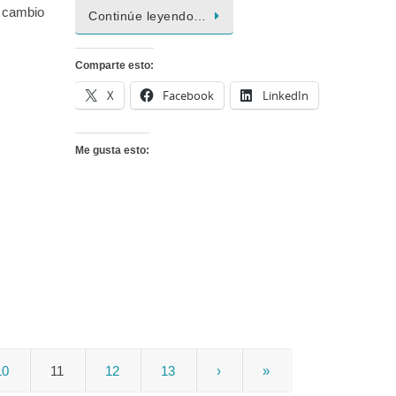
l cambio
Continúe leyendo…
Comparte esto:
X
Facebook
LinkedIn
Me gusta esto:
10
11
12
13
›
»