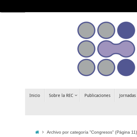
Saltar
al
contenido
Saltar
Inicio
Sobre la REC
Publicaciones
Jornadas
al
contenido
Inicio
Archivo por categoría "Congresos"
(Página 11