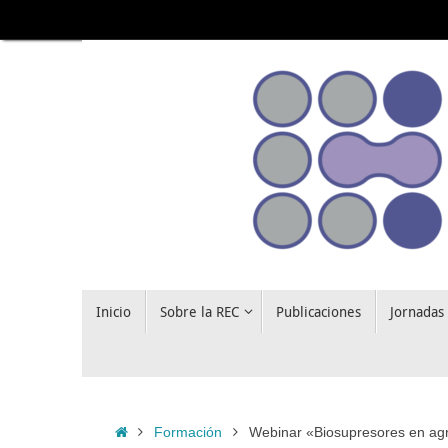
Saltar
al
contenido
Saltar
Inicio
Sobre la REC
Publicaciones
Jornadas
al
contenido
Inicio
Formación
Webinar «Biosupresores en agr