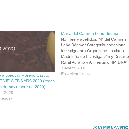
Maria del Carmen Lobo Bédmar
Nombre y apellidos: Mª del Carmen
Lobo Bédmar Categoría profesional:
Investigadora Organismo: Instituto
Madrileño de Investigación y Desarro
Rural Agrario y Alimentario (IMIDRA)
Dirección: Finca “El Encín”, Carreter
3 enero, 2019
Madrid Barcelona Km 38,2, 28800,
En «Miembros»
 a Joaquín Moreno Casco:
Alcalá de Henares, Madrid Teléfono:
AJE WEBINARS 2020 (todos
918 879 472 Fax: 918879400 Email:
es de noviembre de 2020)
carmen.lobo@madrid.org/mclobo.b
e, 2020
ar@gmail.com ORCID:
resos»
http://orcid.org/0000-0001-5005-764
ResearcherID: M-1899-2018 Scopu
Joan Mata Álvare