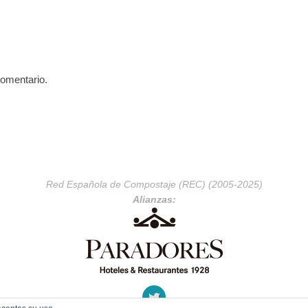
comentario.
Red Española de Compostaje (REC) (2005-2025)
Alianzas: