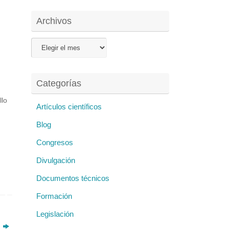
Archivos
Archivos
Categorías
llo
Artículos científicos
a
Blog
Congresos
Divulgación
edm
Documentos técnicos
4
s…
Formación
Legislación
z