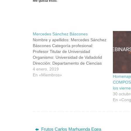
Me gusta esto:
Mercedes Sánchez Báscones
Nombre y apellidos: Mercedes Sánchez
Báscones Categoría profesional:
Profesor Titular de Universidad
Organismo: Universidad de Valladolid
Dirección: Departamento de Ciencias
Agroforestales, Avda. de Madrid 57,
4 enero, 2019
34004, Palencia Teléfono: 979 108 363
En «Miembros»
Homenaje
Fax: 979 108 301 Email:
COMPOST
msanchez@agro.uva.es ORCID:
los viern
ResearcherID: Scopus Author ID:
30 octubr
Research Gate: Google Scholar: Web:
En «Cong
LINEAS DE…
Frutos Carlos Marhuenda Egea