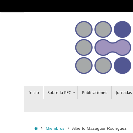
Saltar
al
contenido
Saltar
Inicio
Sobre la REC
Publicaciones
Jornadas
al
contenido
Inicio
Miembros
Alberto Masaguer Rodríguez