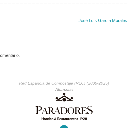
http://www.cebas.csic.es/dep_spain/
los/biorremediación/biorremediación_
eas.html LINEAS DE…
José Luís García Morale
comentario.
Red Española de Compostaje (REC) (2005-2025)
Alianzas: