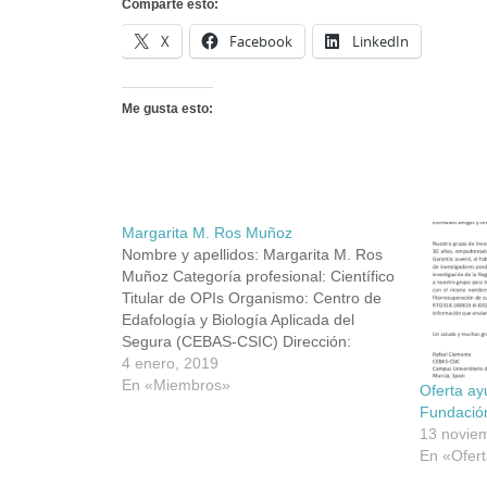
Comparte esto:
X
Facebook
LinkedIn
Me gusta esto:
Margarita M. Ros Muñoz
Nombre y apellidos: Margarita M. Ros
Muñoz Categoría profesional: Científico
Titular de OPIs Organismo: Centro de
Edafología y Biología Aplicada del
Segura (CEBAS-CSIC) Dirección:
Campus Universitario de Espinardo,
4 enero, 2019
30100, Murcia Teléfono: 968 396 388
En «Miembros»
Oferta ay
Fax: 968 396 213 Email:
Fundació
margaros@cebas.csic.es ORCID:
13 novie
ResearcherID: Scopus Author ID:
En «Ofert
Research Gate: Google Scholar: Web: