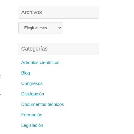
Archivos
Archivos
Categorías
Artículos científicos
Blog
:
Congresos
Divulgación
-
io
Documentos técnicos
o:
Formación
Legislación
: