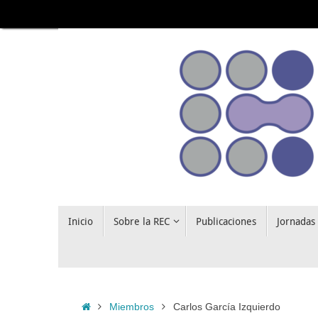
Saltar
al
contenido
Saltar
Inicio
Sobre la REC
Publicaciones
Jornadas
al
contenido
Inicio
Miembros
Carlos García Izquierdo