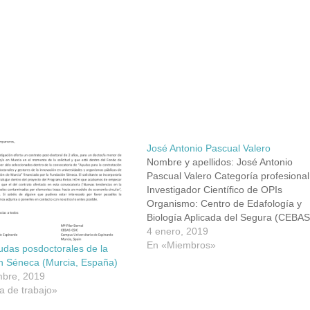
José Antonio Pascual Valero
Nombre y apellidos: José Antonio
Pascual Valero Categoría profesional
Investigador Científico de OPIs
Organismo: Centro de Edafología y
Biología Aplicada del Segura (CEBAS
CSIC) Dirección: Campus Universitar
4 enero, 2019
de Espinardo, 30100, Murcia Teléfon
En «Miembros»
udas posdoctorales de la
625 383 687 Fax: Email:
n Séneca (Murcia, España)
jpascual@cebas.csic.es ORCID:
mbre, 2019
ResearcherID: Scopus Author ID:
a de trabajo»
Research Gate: Google Scholar: Web