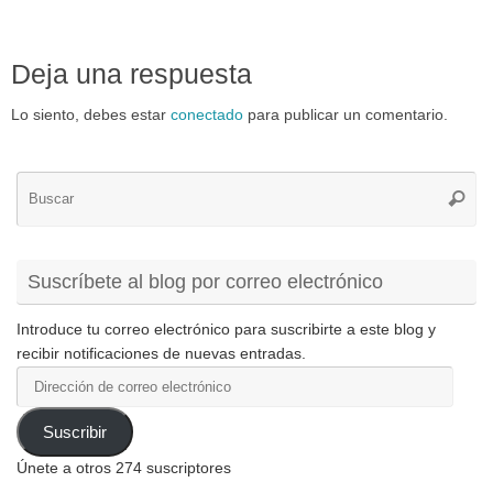
711 Email:
perez.murcia@umh.es
ORCID: 0000-0003-0722-
Deja una respuesta
9599 ResearcherID: O-
9753-2014 Scopus Author
Lo siento, debes estar
conectado
para publicar un comentario.
ID: 8628632900 Research
Gate:
https://www.researchgate.net
Bú
/profile/Perez_Murcia
Busca
pa
Google Scholar: Web:…
Suscríbete al blog por correo electrónico
Introduce tu correo electrónico para suscribirte a este blog y
recibir notificaciones de nuevas entradas.
Dirección
de
correo
Suscribir
electrónico
Únete a otros 274 suscriptores