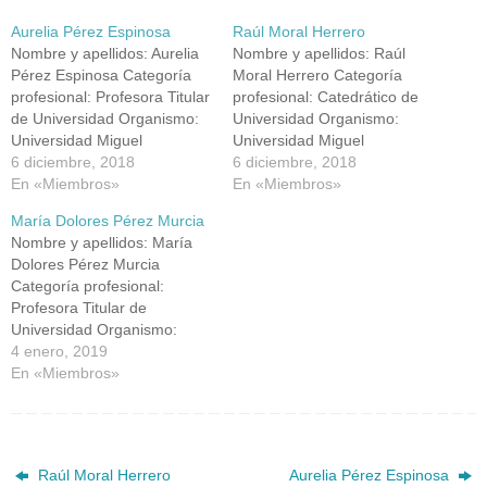
Aurelia Pérez Espinosa
Raúl Moral Herrero
Nombre y apellidos: Aurelia
Nombre y apellidos: Raúl
Pérez Espinosa Categoría
Moral Herrero Categoría
profesional: Profesora Titular
profesional: Catedrático de
de Universidad Organismo:
Universidad Organismo:
Universidad Miguel
Universidad Miguel
Hernández Dirección: EPSO,
6 diciembre, 2018
Hernández Dirección: EPSO,
6 diciembre, 2018
Departamento de
En «Miembros»
Departamento de
En «Miembros»
Agroquímica y Medio
Agroquímica y Medio
María Dolores Pérez Murcia
Ambiente, Escuela
Ambiente, Escuela
Nombre y apellidos: María
Politécnica Superior de
Politécnica Superior de
Dolores Pérez Murcia
Orihuela, Ctra. Beniel km.
Orihuela, Avda de Beniel km.
Categoría profesional:
3,2, 03312-Orihuela
3,2, 03312-Orihuela
Profesora Titular de
(Alicante) Teléfono: 966 749
(Alicante) Teléfono: 966 749
Universidad Organismo:
712 Fax: 966 749 711 Email:
652 Fax: 966 749 711 Email:
Universidad Miguel
4 enero, 2019
aurelia.perez@umh.es
raul.moral@umh.es ORCID:
Hernández Dirección: EPSO,
En «Miembros»
ORCID:
http://orcid.org/0000-0002-
Departamento de
https://orcid.org/0000-0003-
4881-480X Research ID:
Agroquímica y Medio
2881-3073 Research ID:
http://www.researcherid.com/
Ambiente, 03312, Orihuela
Scopus…
rid/C-7473-2009…
(Alicante) Teléfono:
Raúl Moral Herrero
Aurelia Pérez Espinosa
966749711 Fax: 966 749