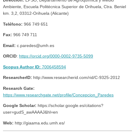
Dirección:
EPSO, Departamento de Agroquímica y Medio
Ambiente, Escuela Politécnica Superior de Orihuela, Ctra. Beniel
km. 3,2, 03312-Orihuela (Alicante)
Teléfono:
966 749 651
Fax:
966 749 711
Email:
c.paredes@umh.es
ORCID
:
https://orcid.org/0000-0002-9735-5099
Scopus Author ID:
7006458594
ResearcherID:
http://www.researcherid.com/rid/C-9325-2012
Research Gate:
https://www.researchgate.net/profile/Concepcion_Paredes
Google Scholar:
https://scholar.google.es/citations?
user=gudS_awAAAAJ&hl=en
Web:
http://giaama.edu.umh.es/