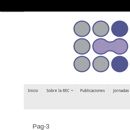
Saltar
al
contenido
Saltar
Inicio
Sobre la REC
Publicaciones
Jornadas
al
contenido
Pag-3