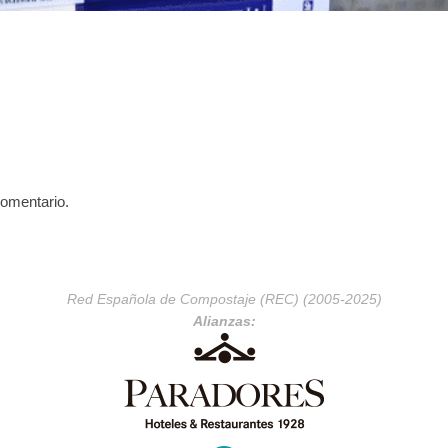
comentario.
Red Española de Compostaje (REC) (2005-2025)
Alianzas: