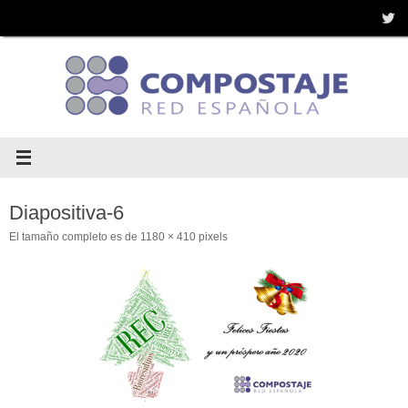
Saltar
al
contenido
Diapositiva-6
El tamaño completo es de
1180 × 410
pixels