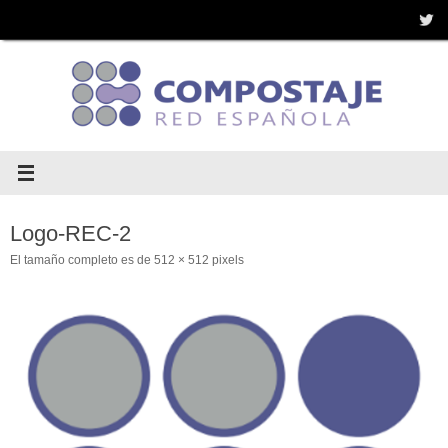
Saltar
al
contenido
Logo-REC-2
El tamaño completo es de
512 × 512
pixels