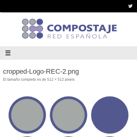
Saltar
al
contenido
cropped-Logo-REC-2.png
El tamaño completo es de
512 × 512
pixels