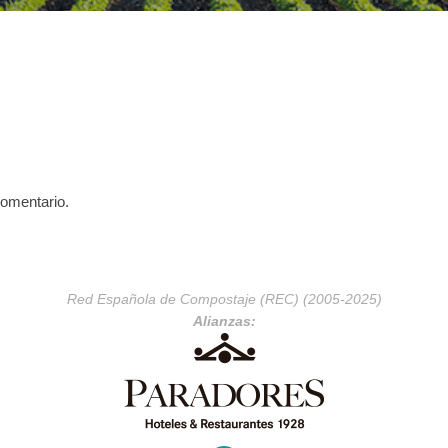
comentario.
Red Española de Compostaje (REC) (2005-2025)
Alianzas: