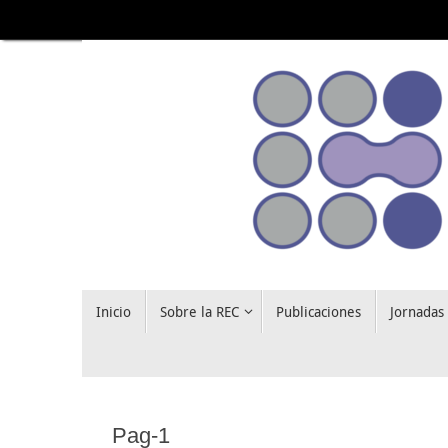
Saltar
al
contenido
Saltar
Inicio
Sobre la REC
Publicaciones
Jornadas
al
contenido
Pag-1