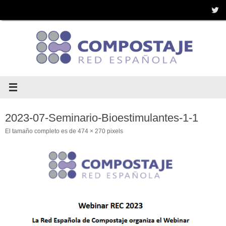
Saltar
al
contenido
2023-07-Seminario-Bioestimulantes-1-1
El tamaño completo es de
474 × 270
pixels