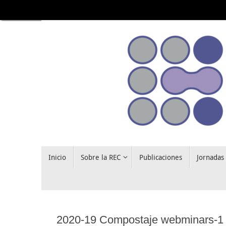
Saltar
al
contenido
Saltar
Inicio
Sobre la REC
Publicaciones
Jornadas
al
contenido
2020-19 Compostaje webminars-1